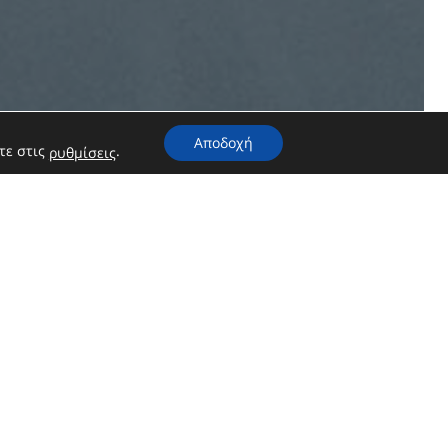
Αποδοχή
τε στις
.
ρυθμίσεις
69 | +30 6973 451399
ιθωνία Χαλκιδικής Τ.Κ. 63078