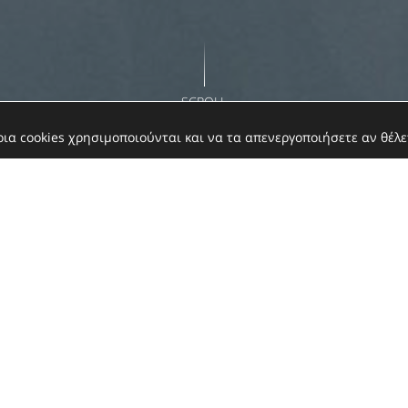
SCROLL
οια cookies χρησιμοποιούνται και να τα απενεργοποιήσετε αν θέλε
E
DETAILS
Call Us
+30 6983 4829
Our Address
Βουρβουρού, Σ
Our Email