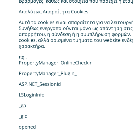
εφαρμογές, καθώς και στοιχεία που παρέχει η εται
Απολύτως Απαραίτητα Cookies
Αυτά τα cookies είναι απαραίτητα για να λειτουρ
Συνήθως ενεργοποιούνται μόνο ως απάντηση στις 
απορρήτου, η σύνδεση ή η συμπλήρωση φορμών. Μπ
cookies, αλλά ορισμένα τμήματα του website ενδ
χαρακτήρα.
πχ..
PropertyManager_OnlineCheckin_
PropertyManager_Plugin_
ASP.NET_SessionId
LSLoginInfo
_ga
_gid
opened