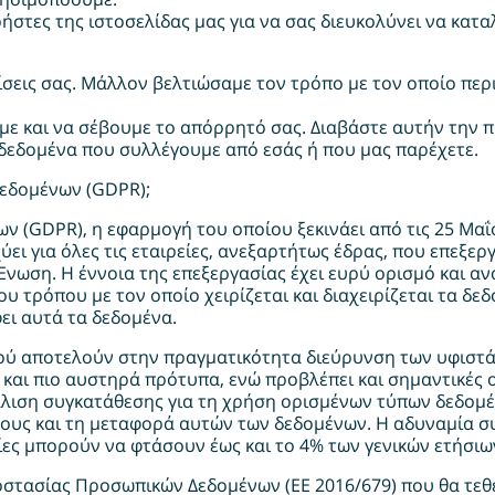
στες της ιστοσελίδας μας για να σας διευκολύνει να κατα
ίσεις σας. Μάλλον βελτιώσαμε τον τρόπο με τον οποίο περ
 και να σέβουμε το απόρρητό σας. Διαβάστε αυτήν την π
δεδομένα που συλλέγουμε από εσάς ή που μας παρέχετε.
Δεδομένων (GDPR);
ν (GDPR), η εφαρμογή του οποίου ξεκινάει από τις 25 Μαΐο
ει για όλες τις εταιρείες, ανεξαρτήτως έδρας, που επεξ
ωση. Η έννοια της επεξεργασίας έχει ευρύ ορισμό και ανα
ρόπου με τον οποίο χειρίζεται και διαχειρίζεται τα δεδο
ει αυτά τα δεδομένα.
μού αποτελούν στην πραγματικότητα διεύρυνση των υφιστ
αι πιο αυστηρά πρότυπα, ενώ προβλέπει και σημαντικές οι
λιση συγκατάθεσης για τη χρήση ορισμένων τύπων δεδομέ
ους και τη μεταφορά αυτών των δεδομένων. Η αδυναμία 
οίες μπορούν να φτάσουν έως και το 4% των γενικών ετήσιω
τασίας Προσωπικών Δεδομένων (EE 2016/679) που θα τεθεί 